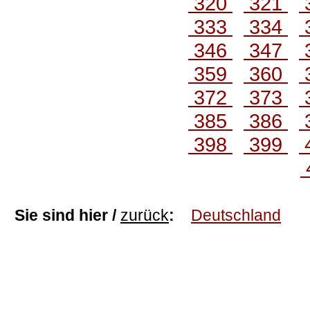
320
321
333
334
346
347
359
360
372
373
385
386
398
399
Sie sind hier /
zurück
:
Deutschland