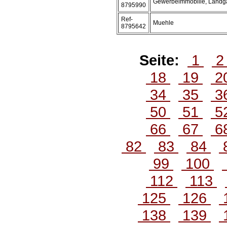
Gewerbeimmobilie, Landg
8795990
Ref-
Muehle
8795642
Seite:
1
18
19
2
34
35
3
50
51
5
66
67
6
82
83
84
99
100
112
113
125
126
138
139