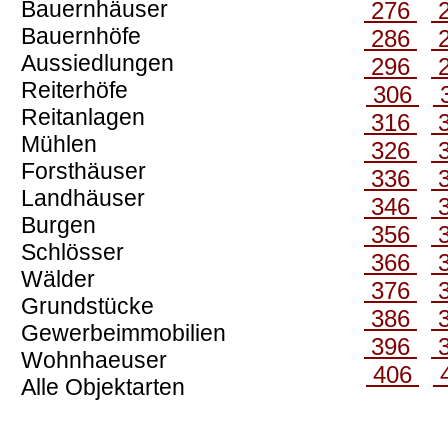
Bauernhäuser
276
Bauernhöfe
286
Aussiedlungen
296
Reiterhöfe
306
Reitanlagen
316
Mühlen
326
Forsthäuser
336
Landhäuser
346
Burgen
356
Schlösser
366
Wälder
376
Grundstücke
386
Gewerbeimmobilien
396
Wohnhaeuser
406
Alle Objektarten