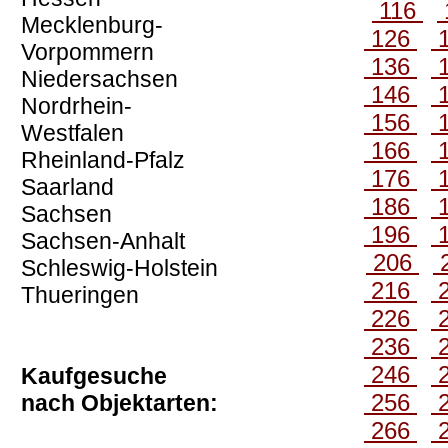
116
Mecklenburg-
126
Vorpommern
136
Niedersachsen
146
Nordrhein-
156
Westfalen
166
Rheinland-Pfalz
176
Saarland
186
Sachsen
196
Sachsen-Anhalt
206
Schleswig-Holstein
216
Thueringen
226
236
246
Kaufgesuche
256
nach Objektarten:
266