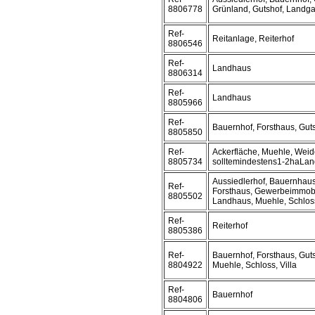
8806778
Grünland, Gutshof, Landga
Ref-
Reitanlage, Reiterhof
8806546
Ref-
Landhaus
8806314
Ref-
Landhaus
8805966
Ref-
Bauernhof, Forsthaus, Gut
8805850
Ref-
Ackerfläche, Muehle, Weid
8805734
solltemindestens1-2haLa
Aussiedlerhof, Bauernhaus
Ref-
Forsthaus, Gewerbeimmobil
8805502
Landhaus, Muehle, Schlos
Ref-
Reiterhof
8805386
Ref-
Bauernhof, Forsthaus, Gut
8804922
Muehle, Schloss, Villa
Ref-
Bauernhof
8804806