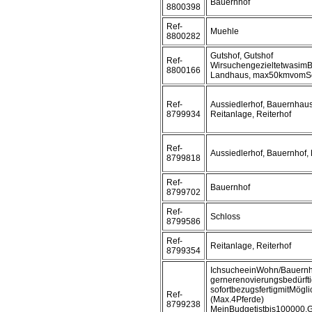
Bauernhof
8800398
Ref-
Muehle
8800282
Gutshof, Gutshof
Ref-
WirsuchengezieltetwasimB
8800166
Landhaus, max50kmvomS
Ref-
Aussiedlerhof, Bauernhaus
8799934
Reitanlage, Reiterhof
Ref-
Aussiedlerhof, Bauernhof, 
8799818
Ref-
Bauernhof
8799702
Ref-
Schloss
8799586
Ref-
Reitanlage, Reiterhof
8799354
IchsucheeinWohn/Bauernh
gernerenovierungsbedürft
sofortbezugsfertigmitMögli
Ref-
(Max.4Pferde)
8799238
MeinBudgetistbis100000.