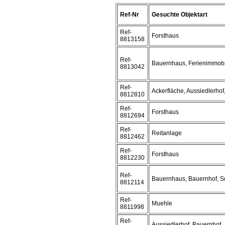
Ref-Nr
Gesuchte Objektart
Ref-
Forsthaus
8813158
Ref-
Bauernhaus, Ferienimmobi
8813042
Ref-
Ackerfläche, Aussiedlerho
8812810
Ref-
Forsthaus
8812694
Ref-
Reitanlage
8812462
Ref-
Forsthaus
8812230
Ref-
Bauernhaus, Bauernhof, S
8812114
Ref-
Muehle
8811998
Ref-
Aussiedlerhof, Bauernhof