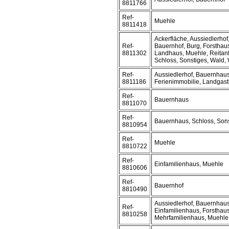
8811766
Ref-
Muehle
8811418
Ackerfläche, Aussiedlerho
Ref-
Bauernhof, Burg, Forsthaus
8811302
Landhaus, Muehle, Reitanl
Schloss, Sonstiges, Wald,
Ref-
Aussiedlerhof, Bauernhaus
8811186
Ferienimmobilie, Landgast
Ref-
Bauernhaus
8811070
Ref-
Bauernhaus, Schloss, Son
8810954
Ref-
Muehle
8810722
Ref-
Einfamilienhaus, Muehle
8810606
Ref-
Bauernhof
8810490
Aussiedlerhof, Bauernhaus
Ref-
Einfamilienhaus, Forsthau
8810258
Mehrfamilienhaus, Muehle