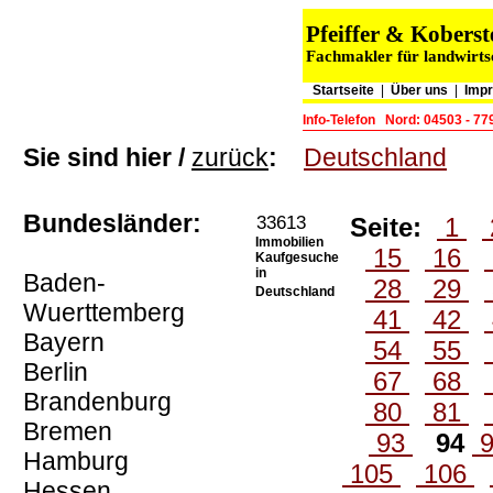
Pfeiffer & Kober
Fachmakler für landwirts
Startseite
|
Über uns
|
Imp
Info-Telefon
Nord: 04503 - 7
Sie sind hier /
zurück
:
Deutschland
Bundesländer:
33613
Seite:
1
Immobilien
15
16
Kaufgesuche
in
Baden-
28
29
Deutschland
Wuerttemberg
41
42
Bayern
54
55
Berlin
67
68
Brandenburg
80
81
Bremen
93
94
Hamburg
105
106
Hessen