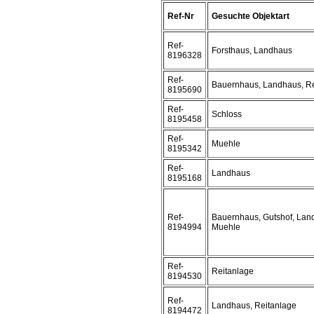
Ref-Nr
Gesuchte Objektart
Ref-
Forsthaus, Landhaus
8196328
Ref-
Bauernhaus, Landhaus, Re
8195690
Ref-
Schloss
8195458
Ref-
Muehle
8195342
Ref-
Landhaus
8195168
Ref-
Bauernhaus, Gutshof, Lan
8194994
Muehle
Ref-
Reitanlage
8194530
Ref-
Landhaus, Reitanlage
8194472