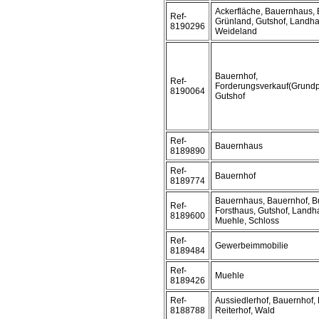
Ackerfläche, Bauernhaus, 
Ref-
Grünland, Gutshof, Landha
8190296
Weideland
Bauernhof,
Ref-
Forderungsverkauf(Grundp
8190064
Gutshof
Ref-
Bauernhaus
8189890
Ref-
Bauernhof
8189774
Bauernhaus, Bauernhof, B
Ref-
Forsthaus, Gutshof, Landh
8189600
Muehle, Schloss
Ref-
Gewerbeimmobilie
8189484
Ref-
Muehle
8189426
Ref-
Aussiedlerhof, Bauernhof,
8188788
Reiterhof, Wald