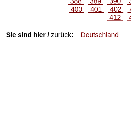
388
389
390
400
401
402
412
Sie sind hier /
zurück
:
Deutschland