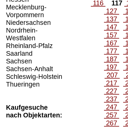
116
117
Mecklenburg-
127
Vorpommern
137
Niedersachsen
147
Nordrhein-
157
Westfalen
167
Rheinland-Pfalz
177
Saarland
187
Sachsen
197
Sachsen-Anhalt
207
Schleswig-Holstein
217
Thueringen
227
237
247
Kaufgesuche
257
nach Objektarten:
267