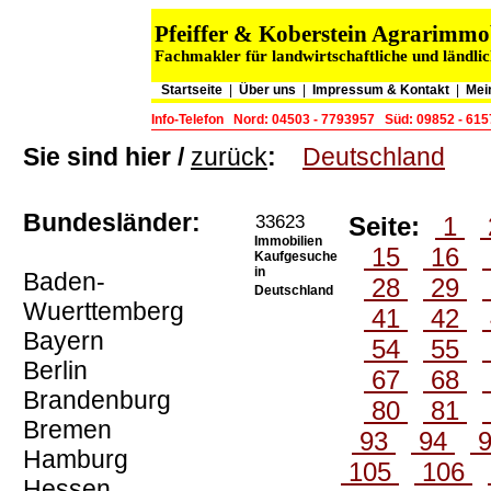
Pfeiffer & Koberstein Agrarimm
Fachmakler für landwirtschaftliche und ländli
Startseite
|
Über uns
|
Impressum & Kontakt
|
Mei
Info-Telefon
Nord: 04503 - 7793957
Süd: 09852 - 61
Sie sind hier /
zurück
:
Deutschland
Bundesländer:
33623
Seite:
1
Immobilien
15
16
Kaufgesuche
in
Baden-
28
29
Deutschland
Wuerttemberg
41
42
Bayern
54
55
Berlin
67
68
Brandenburg
80
81
Bremen
93
94
Hamburg
105
106
Hessen