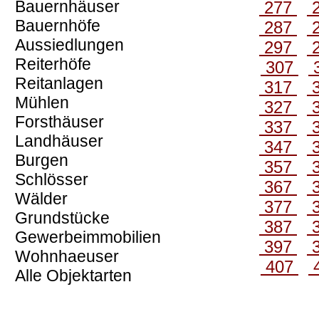
Bauernhäuser
277
Bauernhöfe
287
Aussiedlungen
297
Reiterhöfe
307
Reitanlagen
317
Mühlen
327
Forsthäuser
337
Landhäuser
347
Burgen
357
Schlösser
367
Wälder
377
Grundstücke
387
Gewerbeimmobilien
397
Wohnhaeuser
407
Alle Objektarten