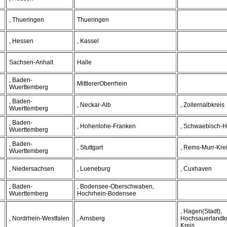
, Thueringen
Thueringen
, Hessen
, Kassel
Sachsen-Anhalt
Halle
, Baden-
MittlererOberrhein
Wuerttemberg
, Baden-
, Neckar-Alb
, Zollernalbkreis
Wuerttemberg
, Baden-
, Hohenlohe-Franken
, Schwaebisch-H
Wuerttemberg
, Baden-
, Stuttgart
, Rems-Murr-Kre
Wuerttemberg
, Niedersachsen
, Lueneburg
, Cuxhaven
, Baden-
, Bodensee-Oberschwaben,
Wuerttemberg
Hochrhein-Bodensee
, Hagen(Stadt),
, Nordrhein-Westfalen
, Arnsberg
Hochsauerlandkr
Kreis