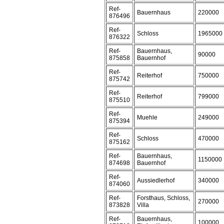
Ref-
Bauernhaus
220000
876496
Ref-
Schloss
1965000
876322
Ref-
Bauernhaus,
90000
875858
Bauernhof
Ref-
Reiterhof
750000
875742
Ref-
Reiterhof
799000
875510
Ref-
Muehle
249000
875394
Ref-
Schloss
470000
875162
Ref-
Bauernhaus,
1150000
874698
Bauernhof
Ref-
Aussiedlerhof
340000
874060
Ref-
Forsthaus, Schloss,
270000
873828
Villa
Ref-
Bauernhaus,
100000