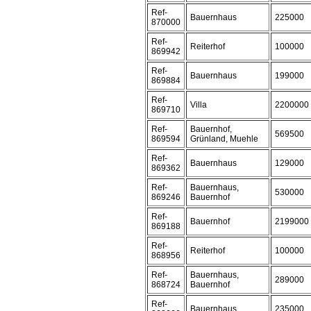
Ref-
Bauernhaus
225000
870000
Ref-
Reiterhof
100000
869942
Ref-
Bauernhaus
199000
869884
Ref-
Villa
2200000
869710
Ref-
Bauernhof,
569500
869594
Grünland, Muehle
Ref-
Bauernhaus
129000
869362
Ref-
Bauernhaus,
530000
869246
Bauernhof
Ref-
Bauernhof
2199000
869188
Ref-
Reiterhof
100000
868956
Ref-
Bauernhaus,
289000
868724
Bauernhof
Ref-
Bauernhaus
235000