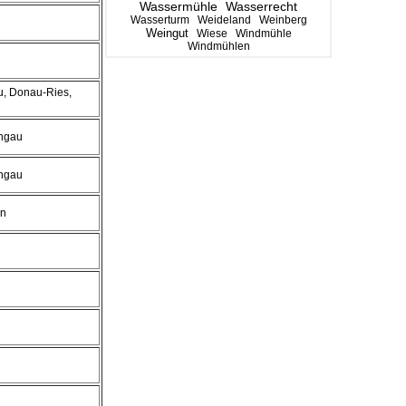
Wassermühle
Wasserrecht
Wasserturm
Weideland
Weinberg
Weingut
Wiese
Windmühle
Windmühlen
u, Donau-Ries,
ongau
ongau
en