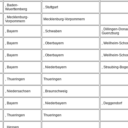
, Baden-
, Stuttgart
Wuerttemberg
, Mecklenburg-
Mecklenburg-Vorpommern
Vorpommern
, Dillingen-Dona
, Bayern
, Schwaben
Guenzburg
, Bayern
, Oberbayern
, Weilheim-Sch
, Bayern
, Oberbayern
, Weilheim-Sch
, Bayern
, Niederbayern
, Straubing-Bog
, Thueringen
Thueringen
, Niedersachsen
, Braunschweig
, Bayern
, Niederbayern
, Deggendorf
, Thueringen
Thueringen
, Hessen