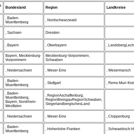
s
Bundesland
Region
Landkreise
, Baden-
, Nordschwarzwald
Wuerttemberg
, Sachsen
Dresden
, Bayern
, Oberbayern
, LandsbergLech
Bayern, Mecklenburg-
Mecklenburg-Vorpommern,
Vorpommern
Schwaben
, Niedersachsen
, Weser-Ems
, Wesermarsch
, Baden-
, Stuttgart
, Rems-Murr-Kre
Wuerttemberg
, Baden-
, RegionAschaffenburg,
Wuerttemberg,
RegionBreisgauRegionSchwaben,
Bayern, Nordrhein-
SiegerlandbergischesLand
Westfalen
, Niedersachsen
, Weser-Ems
, Cloppenburg
, Baden-
, Hohenlohe-Franken
, Schwaebisch-H
Wuerttemberg