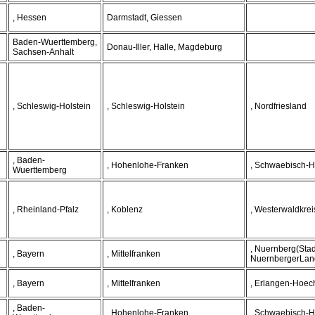
, Hessen
Darmstadt, Giessen
Baden-Wuerttemberg,
Donau-Iller, Halle, Magdeburg
Sachsen-Anhalt
, Schleswig-Holstein
, Schleswig-Holstein
, Nordfriesland
, Baden-
, Hohenlohe-Franken
, Schwaebisch-H
Wuerttemberg
, Rheinland-Pfalz
, Koblenz
, Westerwaldkrei
, Nuernberg(Stad
, Bayern
, Mittelfranken
NuernbergerLan
, Bayern
, Mittelfranken
, Erlangen-Hoec
, Baden-
, Hohenlohe-Franken
, Schwaebisch-H