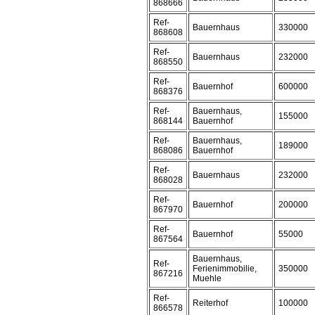
868666
Ref-
Bauernhaus
330000
868608
Ref-
Bauernhaus
232000
868550
Ref-
Bauernhof
600000
868376
Ref-
Bauernhaus,
155000
868144
Bauernhof
Ref-
Bauernhaus,
189000
868086
Bauernhof
Ref-
Bauernhaus
232000
868028
Ref-
Bauernhof
200000
867970
Ref-
Bauernhof
55000
867564
Bauernhaus,
Ref-
Ferienimmobilie,
350000
867216
Muehle
Ref-
Reiterhof
100000
866578