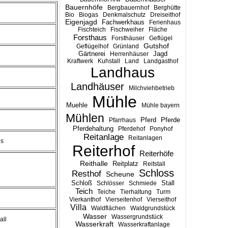
Bauernhöfe
Bergbauernhof
Berghütte
Bio
Biogas
Denkmalschutz
Dreiseithof
Eigenjagd
Fachwerkhaus
Ferienhaus
Fischteich
Fischweiher
Fläche
Forsthaus
Forsthäuser
Geflügel
Gutshof
Geflügelhof
Grünland
Gärtnerei
Jagd
Herrenhäuser
Kraftwerk
Kuhstall
Land
Landgasthof
Landhaus
Landhäuser
Milchviehbetrieb
Mühle
Muehle
Mühle bayern
Mühlen
Pferd
Pferde
Pfarrhaus
Pferdehaltung
Pferdehof
Ponyhof
Reitanlage
Reitanlagen
is
Reiterhof
Reiterhöfe
Reithalle
Reitplatz
Reitstall
Schloss
Resthof
Scheune
Stall
Schloß
Schlösser
Schmiede
Teich
Teiche
Tierhaltung
Turm
Vierkanthof
Vierseitenhof
Vierseithof
Villa
Waldflächen
Waldgrundstück
Wasser
Wassergrundstück
all
Wasserkraft
Wasserkraftanlage