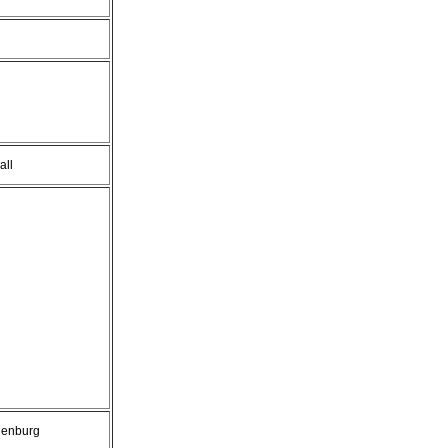
all
denburg