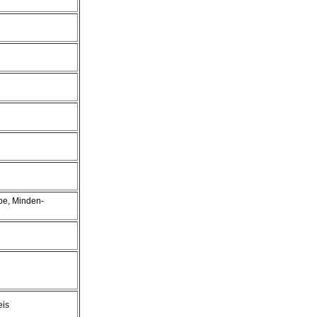
ppe, Minden-
eis