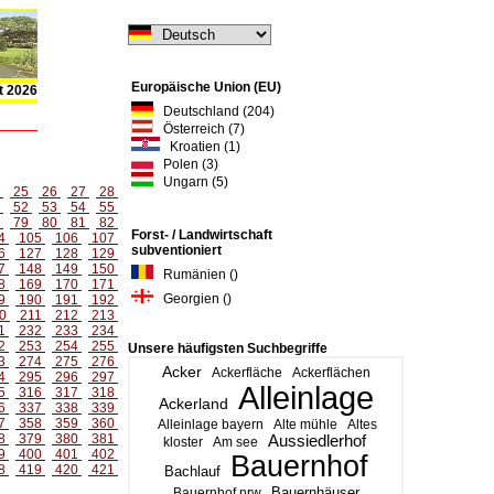
Europäische Union (EU)
t 2026
Deutschland (204)
Österreich (7)
Kroatien (1)
Polen (3)
Ungarn (5)
4
25
26
27
28
1
52
53
54
55
8
79
80
81
82
Forst- / Landwirtschaft
4
105
106
107
subventioniert
6
127
128
129
7
148
149
150
Rumänien ()
8
169
170
171
Georgien ()
9
190
191
192
0
211
212
213
1
232
233
234
2
253
254
255
Unsere häufigsten Suchbegriffe
3
274
275
276
Acker
Ackerfläche
Ackerflächen
4
295
296
297
Alleinlage
5
316
317
318
Ackerland
6
337
338
339
7
358
359
360
Alleinlage bayern
Alte mühle
Altes
8
379
380
381
Aussiedlerhof
kloster
Am see
9
400
401
402
Bauernhof
8
419
420
421
Bachlauf
Bauernhäuser
Bauernhof nrw