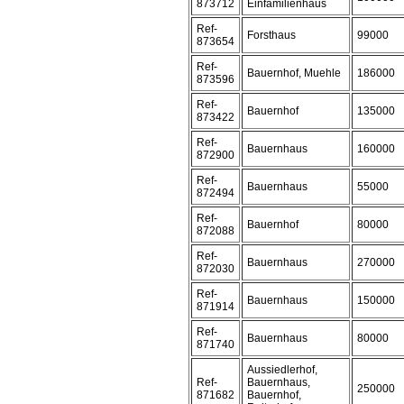
873712
Einfamilienhaus
Ref-
Forsthaus
99000
873654
Ref-
Bauernhof, Muehle
186000
873596
Ref-
Bauernhof
135000
873422
Ref-
Bauernhaus
160000
872900
Ref-
Bauernhaus
55000
872494
Ref-
Bauernhof
80000
872088
Ref-
Bauernhaus
270000
872030
Ref-
Bauernhaus
150000
871914
Ref-
Bauernhaus
80000
871740
Aussiedlerhof,
Ref-
Bauernhaus,
250000
871682
Bauernhof,