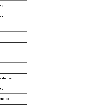
all
eis
ratshausen
eis
enberg