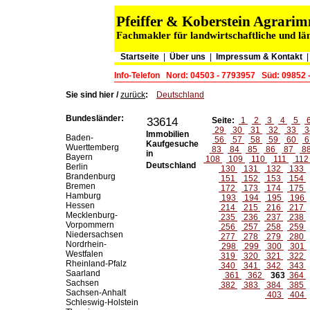
Pfeiffer & Koberstein Agrar
Fachmakler für landwirtschaftliche und lä
Startseite
|
Über uns
|
Impressum & Kontakt
Info-Telefon
Nord: 04503 - 7793957
Süd: 09852 
Sie sind hier /
zurück
:
Deutschland
Bundesländer:
33614
Seite:
1
2
3
4
5
29
30
31
32
33
3
Immobilien
Baden-
56
57
58
59
60
6
Kaufgesuche
Wuerttemberg
83
84
85
86
87
8
in
Bayern
108
109
110
111
11
Deutschland
Berlin
130
131
132
133
Brandenburg
151
152
153
154
Bremen
172
173
174
175
Hamburg
193
194
195
196
Hessen
214
215
216
217
Mecklenburg-
235
236
237
238
Vorpommern
256
257
258
259
Niedersachsen
277
278
279
280
Nordrhein-
298
299
300
301
Westfalen
319
320
321
322
Rheinland-Pfalz
340
341
342
343
Saarland
361
362
363
364
Sachsen
382
383
384
385
Sachsen-Anhalt
403
404
Schleswig-Holstein