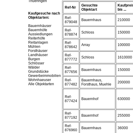
Thueringen
Gesuchte
Kaufprei
Ref-Nr
Objektart
bis ...
Kaufgesuche nach
Objektarten:
Ref-
Bauernhaus
210000
879048
Bauernhäuser
Bauernhöfe
Ref-
Schloss
150000
Aussiedlungen
878874
Reiterhöfe
Reitanlagen
Ref-
Array
100000
Mühlen
878642
Forsthäuser
Landhäuser
Ref-
Schloss
1610000
Burgen
877772
Schlösser
Wälder
Ref-
Bauernhaus
150000
Grundstücke
877656
Gewerbeimmobilien
Wohnhaeuser
Ref-
Bauernhaus,
200000
Alle Objektarten
877482
Forsthaus, Muehle
Ref-
Bauernhof
630000
877424
Ref-
Bauernhof
255000
877192
Ref-
Bauernhaus
36000
876960