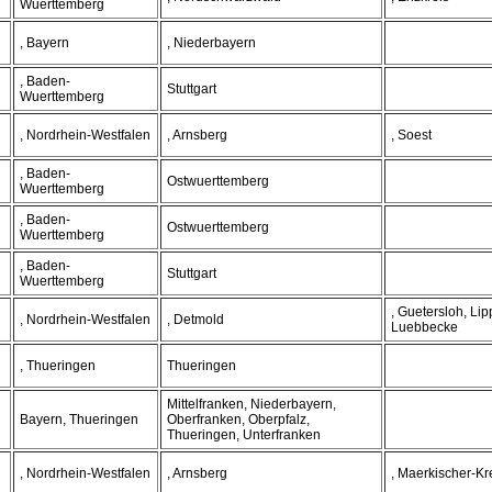
Wuerttemberg
, Bayern
, Niederbayern
, Baden-
Stuttgart
Wuerttemberg
, Nordrhein-Westfalen
, Arnsberg
, Soest
, Baden-
Ostwuerttemberg
Wuerttemberg
, Baden-
Ostwuerttemberg
Wuerttemberg
, Baden-
Stuttgart
Wuerttemberg
, Guetersloh, Li
, Nordrhein-Westfalen
, Detmold
Luebbecke
, Thueringen
Thueringen
Mittelfranken, Niederbayern,
Bayern, Thueringen
Oberfranken, Oberpfalz,
Thueringen, Unterfranken
, Nordrhein-Westfalen
, Arnsberg
, Maerkischer-Kr