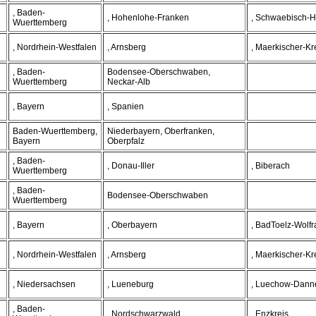
, Baden-
, Hohenlohe-Franken
, Schwaebisch-H
Wuerttemberg
, Nordrhein-Westfalen
, Arnsberg
, Maerkischer-Kr
, Baden-
Bodensee-Oberschwaben,
Wuerttemberg
Neckar-Alb
, Bayern
, Spanien
Baden-Wuerttemberg,
Niederbayern, Oberfranken,
Bayern
Oberpfalz
, Baden-
, Donau-Iller
, Biberach
Wuerttemberg
, Baden-
Bodensee-Oberschwaben
Wuerttemberg
, Bayern
, Oberbayern
, BadToelz-Wolf
, Nordrhein-Westfalen
, Arnsberg
, Maerkischer-Kr
, Niedersachsen
, Lueneburg
, Luechow-Dann
, Baden-
, Nordschwarzwald
, Enzkreis