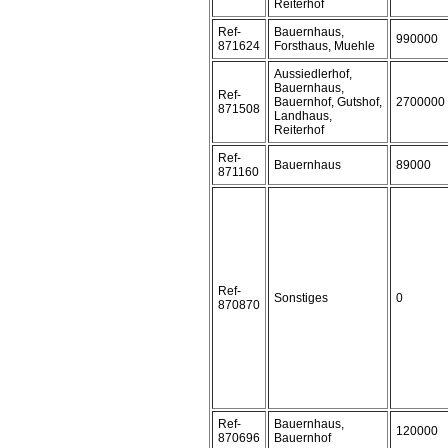
Reiterhof
Ref-
Bauernhaus,
990000
871624
Forsthaus, Muehle
Aussiedlerhof,
Bauernhaus,
Ref-
Bauernhof, Gutshof,
2700000
871508
Landhaus,
Reiterhof
Ref-
Bauernhaus
89000
871160
Ref-
Sonstiges
0
870870
Ref-
Bauernhaus,
120000
870696
Bauernhof