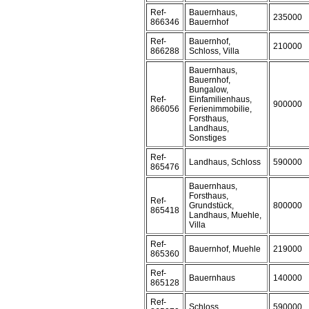
Ref-
Bauernhaus,
235000
866346
Bauernhof
Ref-
Bauernhof,
210000
866288
Schloss, Villa
Bauernhaus,
Bauernhof,
Bungalow,
Ref-
Einfamilienhaus,
900000
866056
Ferienimmobilie,
Forsthaus,
Landhaus,
Sonstiges
Ref-
Landhaus, Schloss
590000
865476
Bauernhaus,
Forsthaus,
Ref-
Grundstück,
800000
865418
Landhaus, Muehle,
Villa
Ref-
Bauernhof, Muehle
219000
865360
Ref-
Bauernhaus
140000
865128
Ref-
Schloss
590000