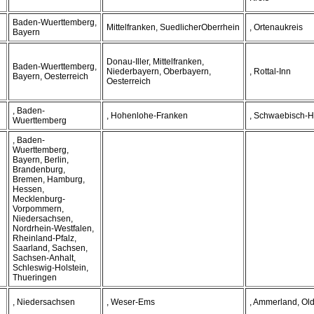
Baden-Wuerttemberg,
Mittelfranken, SuedlicherOberrhein
, Ortenaukreis
Bayern
Donau-Iller, Mittelfranken,
Baden-Wuerttemberg,
Niederbayern, Oberbayern,
, Rottal-Inn
Bayern, Oesterreich
Oesterreich
, Baden-
, Hohenlohe-Franken
, Schwaebisch-H
Wuerttemberg
, Baden-
Wuerttemberg,
Bayern, Berlin,
Brandenburg,
Bremen, Hamburg,
Hessen,
Mecklenburg-
Vorpommern,
Niedersachsen,
Nordrhein-Westfalen,
Rheinland-Pfalz,
Saarland, Sachsen,
Sachsen-Anhalt,
Schleswig-Holstein,
Thueringen
, Niedersachsen
, Weser-Ems
, Ammerland, Ol