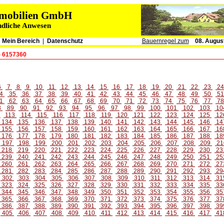
immobilien GmbH
ndliche Anwesen
|
Mein Bereich
|
Datenschutz
Bauernregel zum
08. Augus
- 6157360
6
7
8
9
10
11
12
13
14
15
16
17
18
19
20
21
22
23
2
4
35
36
37
38
39
40
41
42
43
44
45
46
47
48
49
50
5
1
62
63
64
65
66
67
68
69
70
71
72
73
74
75
76
77
7
8
89
90
91
92
93
94
95
96
97
98
99
100
101
102
103
10
2
113
114
115
116
117
118
119
120
121
122
123
124
125
12
134
135
136
137
138
139
140
141
142
143
144
145
146
14
155
156
157
158
159
160
161
162
163
164
165
166
167
16
176
177
178
179
180
181
182
183
184
185
186
187
188
18
197
198
199
200
201
202
203
204
205
206
207
208
209
21
218
219
220
221
222
223
224
225
226
227
228
229
230
23
239
240
241
242
243
244
245
246
247
248
249
250
251
25
260
261
262
263
264
265
266
267
268
269
270
271
272
27
281
282
283
284
285
286
287
288
289
290
291
292
293
29
302
303
304
305
306
307
308
309
310
311
312
313
314
31
323
324
325
326
327
328
329
330
331
332
333
334
335
33
344
345
346
347
348
349
350
351
352
353
354
355
356
35
365
366
367
368
369
370
371
372
373
374
375
376
377
37
386
387
388
389
390
391
392
393
394
395
396
397
398
39
405
406
407
408
409
410
411
412
413
414
415
416
417
41