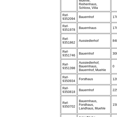
Muehle,
Reihenhaus,
Schloss, Villa
Ref-
Bauernhof
17
9352094
Ref-
Bauernhaus
17
9351978
Ref-
Aussiedlerhof
84
9351862
Ref-
Bauernhof
30
9351746
Aussiedlerhof,
Ref-
Bauernhaus,
0
9351398
Bauernhof, Muehle
Ref-
Forsthaus
12
9350934
Ref-
Bauernhof
22
9350818
Bauernhaus,
Ref-
Forsthaus,
15
9350702
Landhaus, Muehle