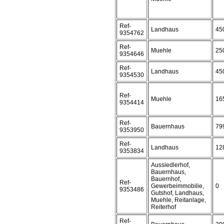
Ref-
Landhaus
45
9354762
Ref-
Muehle
25
9354646
Ref-
Landhaus
45
9354530
Ref-
Muehle
16
9354414
Ref-
Bauernhaus
79
9353950
Ref-
Landhaus
12
9353834
Aussiedlerhof,
Bauernhaus,
Bauernhof,
Ref-
Gewerbeimmobilie,
0
9353486
Gutshof, Landhaus,
Muehle, Reitanlage,
Reiterhof
Ref-