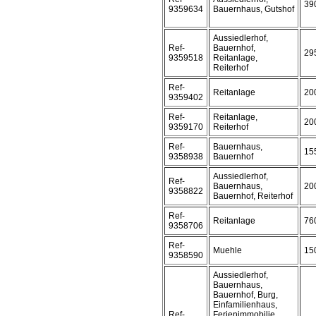
39
9359634
Bauernhaus, Gutshof
Aussiedlerhof,
Ref-
Bauernhof,
29
9359518
Reitanlage,
Reiterhof
Ref-
Reitanlage
20
9359402
Ref-
Reitanlage,
20
9359170
Reiterhof
Ref-
Bauernhaus,
15
9358938
Bauernhof
Aussiedlerhof,
Ref-
Bauernhaus,
20
9358822
Bauernhof, Reiterhof
Ref-
Reitanlage
76
9358706
Ref-
Muehle
15
9358590
Aussiedlerhof,
Bauernhaus,
Bauernhof, Burg,
Einfamilienhaus,
Ref-
Ferienimmobilie,