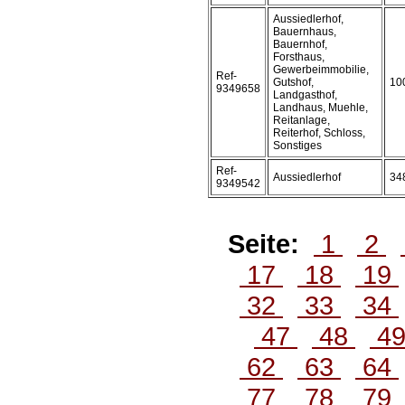
Aussiedlerhof,
Bauernhaus,
Bauernhof,
Forsthaus,
Gewerbeimmobilie,
Ref-
Gutshof,
10
9349658
Landgasthof,
Landhaus, Muehle,
Reitanlage,
Reiterhof, Schloss,
Sonstiges
Ref-
Aussiedlerhof
34
9349542
Seite:
1
2
17
18
19
32
33
34
47
48
4
62
63
64
77
78
79