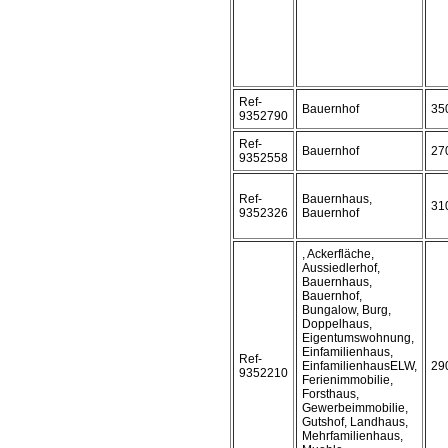
Ref-
Bauernhof
35
9352790
Ref-
Bauernhof
27
9352558
Ref-
Bauernhaus,
31
9352326
Bauernhof
, Ackerfläche,
Aussiedlerhof,
Bauernhaus,
Bauernhof,
Bungalow, Burg,
Doppelhaus,
Eigentumswohnung,
Einfamilienhaus,
Ref-
EinfamilienhausELW,
29
9352210
Ferienimmobilie,
Forsthaus,
Gewerbeimmobilie,
Gutshof, Landhaus,
Mehrfamilienhaus,