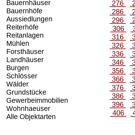
Bauernhäuser
276
Bauernhöfe
286
Aussiedlungen
296
Reiterhöfe
306
Reitanlagen
316
Mühlen
326
Forsthäuser
336
Landhäuser
346
Burgen
356
Schlösser
366
Wälder
376
Grundstücke
386
Gewerbeimmobilien
396
Wohnhaeuser
406
Alle Objektarten