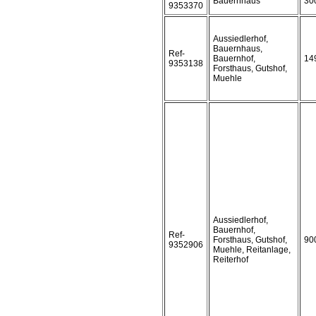
Bauernhaus
30
9353370
Aussiedlerhof,
Bauernhaus,
Ref-
Bauernhof,
14
9353138
Forsthaus, Gutshof,
Muehle
Aussiedlerhof,
Bauernhof,
Ref-
Forsthaus, Gutshof,
90
9352906
Muehle, Reitanlage,
Reiterhof