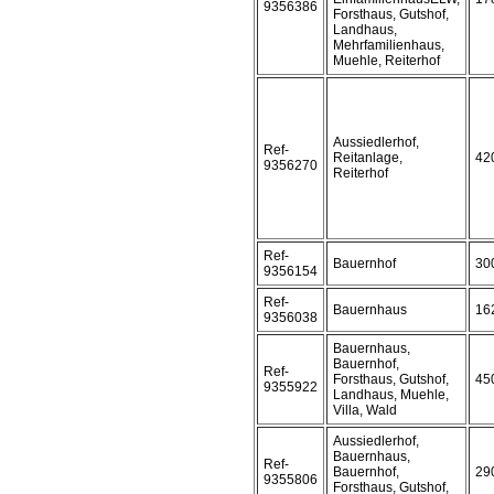
9356386
Forsthaus, Gutshof,
Landhaus,
Mehrfamilienhaus,
Muehle, Reiterhof
Aussiedlerhof,
Ref-
Reitanlage,
42
9356270
Reiterhof
Ref-
Bauernhof
30
9356154
Ref-
Bauernhaus
16
9356038
Bauernhaus,
Bauernhof,
Ref-
Forsthaus, Gutshof,
45
9355922
Landhaus, Muehle,
Villa, Wald
Aussiedlerhof,
Bauernhaus,
Ref-
Bauernhof,
29
9355806
Forsthaus, Gutshof,