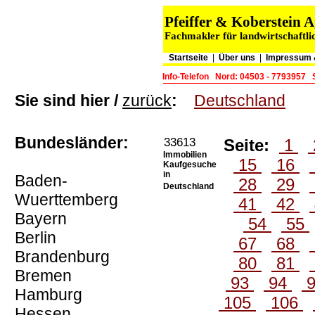
Pfeiffer & Koberstein
Fachmakler für landwirtschaftli
Startseite
|
Über uns
|
Impressum 
Info-Telefon
Nord: 04503 - 7793957
Sie sind hier /
zurück
:
Deutschland
Bundesländer:
33613
Seite:
1
Immobilien
15
16
Kaufgesuche
in
Baden-
28
29
Deutschland
Wuerttemberg
41
42
Bayern
54
55
Berlin
67
68
Brandenburg
80
81
Bremen
93
94
Hamburg
105
106
Hessen