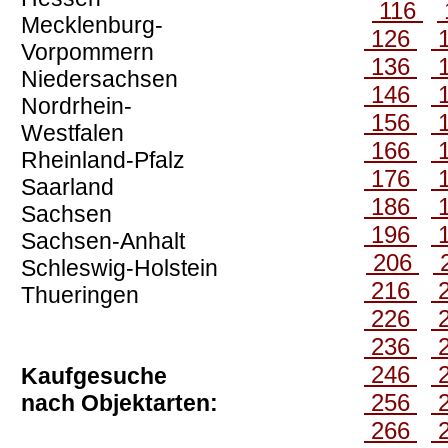
116
Mecklenburg-
126
Vorpommern
136
Niedersachsen
146
Nordrhein-
156
Westfalen
166
Rheinland-Pfalz
176
Saarland
186
Sachsen
196
Sachsen-Anhalt
206
Schleswig-Holstein
216
Thueringen
226
236
246
Kaufgesuche
256
nach Objektarten:
266