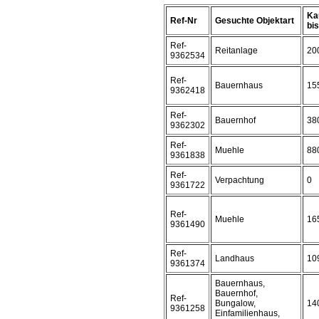
Ka
Ref-Nr
Gesuchte Objektart
bis 
Ref-
Reitanlage
20
9362534
Ref-
Bauernhaus
15
9362418
Ref-
Bauernhof
38
9362302
Ref-
Muehle
88
9361838
Ref-
Verpachtung
0
9361722
Ref-
Muehle
16
9361490
Ref-
Landhaus
10
9361374
Bauernhaus,
Bauernhof,
Ref-
Bungalow,
14
9361258
Einfamilienhaus,