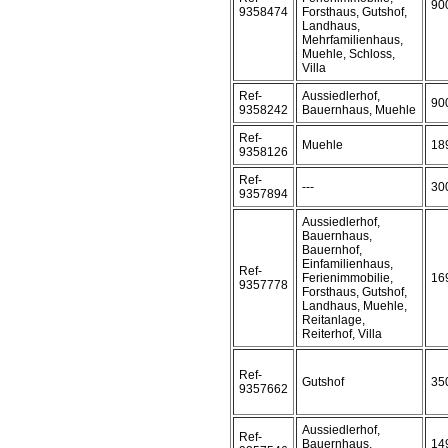
90
9358474
Forsthaus, Gutshof,
Landhaus,
Mehrfamilienhaus,
Muehle, Schloss,
Villa
Ref-
Aussiedlerhof,
90
9358242
Bauernhaus, Muehle
Ref-
Muehle
18
9358126
Ref-
---
30
9357894
Aussiedlerhof,
Bauernhaus,
Bauernhof,
Einfamilienhaus,
Ref-
Ferienimmobilie,
16
9357778
Forsthaus, Gutshof,
Landhaus, Muehle,
Reitanlage,
Reiterhof, Villa
Ref-
Gutshof
35
9357662
Aussiedlerhof,
Ref-
Bauernhaus,
14