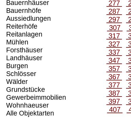
Bauernhäuser
277
Bauernhöfe
287
Aussiedlungen
297
Reiterhöfe
307
Reitanlagen
317
Mühlen
327
Forsthäuser
337
Landhäuser
347
Burgen
357
Schlösser
367
Wälder
377
Grundstücke
387
Gewerbeimmobilien
397
Wohnhaeuser
407
Alle Objektarten