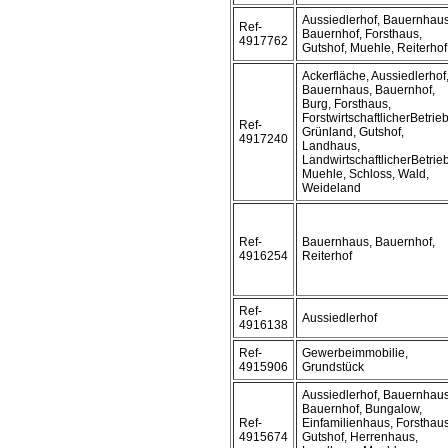
Aussiedlerhof, Bauernhaus
Ref-
Bauernhof, Forsthaus,
4917762
Gutshof, Muehle, Reiterhof
Ackerfläche, Aussiedlerhof
Bauernhaus, Bauernhof,
Burg, Forsthaus,
ForstwirtschaftlicherBetrieb
Ref-
Grünland, Gutshof,
4917240
Landhaus,
LandwirtschaftlicherBetrieb
Muehle, Schloss, Wald,
Weideland
Ref-
Bauernhaus, Bauernhof,
4916254
Reiterhof
Ref-
Aussiedlerhof
4916138
Ref-
Gewerbeimmobilie,
4915906
Grundstück
Aussiedlerhof, Bauernhaus
Bauernhof, Bungalow,
Ref-
Einfamilienhaus, Forsthaus
4915674
Gutshof, Herrenhaus,