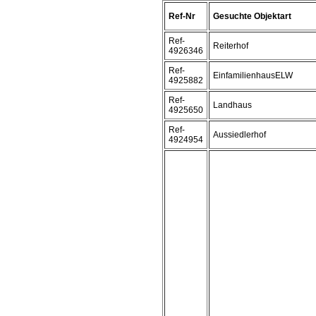
Ref-Nr
Gesuchte Objektart
Ref-
Reiterhof
4926346
Ref-
EinfamilienhausELW
4925882
Ref-
Landhaus
4925650
Ref-
Aussiedlerhof
4924954