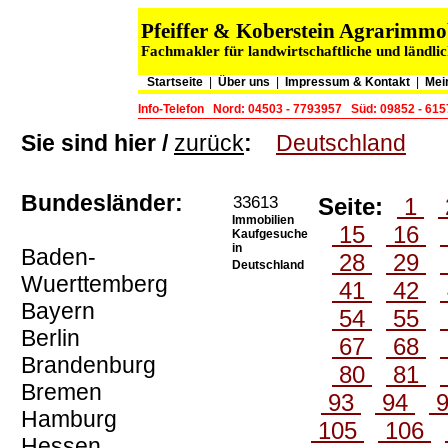
Pfeiffer & Koberstein Agrarimm
Fachmakler für landwirtschaftliche und ländli
Startseite
|
Über uns
|
Impressum & Kontakt
|
Mei
Info-Telefon
Nord: 04503 - 7793957
Süd: 09852 - 61
Sie sind hier /
zurück
:
Deutschland
Bundesländer:
33613
Seite:
1
Immobilien
15
16
Kaufgesuche
in
Baden-
28
29
Deutschland
Wuerttemberg
41
42
Bayern
54
55
Berlin
67
68
Brandenburg
80
81
Bremen
93
94
Hamburg
105
106
Hessen