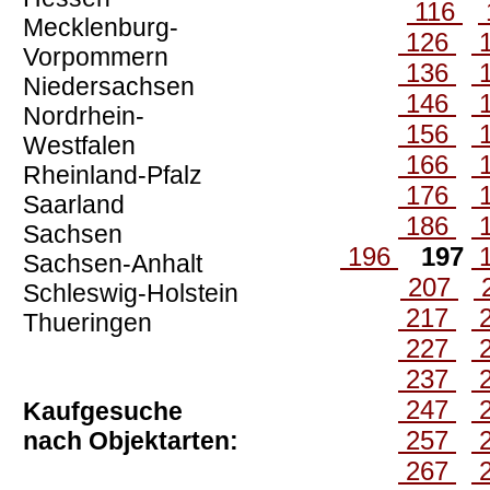
116
Mecklenburg-
126
Vorpommern
136
Niedersachsen
146
Nordrhein-
156
Westfalen
166
Rheinland-Pfalz
176
Saarland
186
Sachsen
196
197
Sachsen-Anhalt
207
Schleswig-Holstein
217
Thueringen
227
237
247
Kaufgesuche
257
nach Objektarten:
267