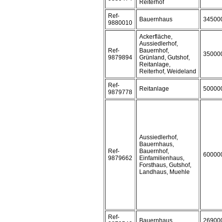
Reiterhof
Ref-
Bauernhaus
34500
9880010
Ackerfläche,
Aussiedlerhof,
Ref-
Bauernhof,
35000
9879894
Grünland, Gutshof,
Reitanlage,
Reiterhof, Weideland
Ref-
Reitanlage
50000
9879778
Aussiedlerhof,
Bauernhaus,
Ref-
Bauernhof,
60000
9879662
Einfamilienhaus,
Forsthaus, Gutshof,
Landhaus, Muehle
Ref-
Bauernhaus
26900