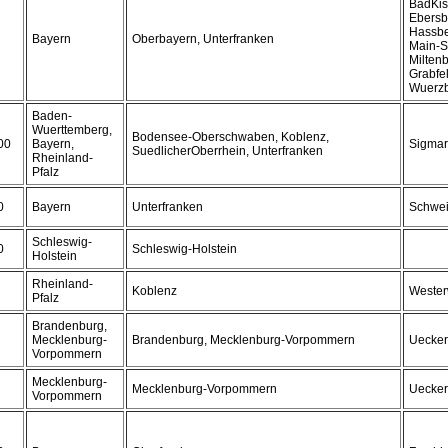
BadKis
Ebersbe
Hassbe
Bayern
Oberbayern, Unterfranken
Main-S
Milten
Grabfel
Wuerz
Baden-
Wuerttemberg,
Bodensee-Oberschwaben, Koblenz,
00
Bayern,
Sigmar
SuedlicherOberrhein, Unterfranken
Rheinland-
Pfalz
0
Bayern
Unterfranken
Schwei
Schleswig-
0
Schleswig-Holstein
Holstein
Rheinland-
Koblenz
Wester
Pfalz
Brandenburg,
Mecklenburg-
Brandenburg, Mecklenburg-Vorpommern
Uecke
Vorpommern
Mecklenburg-
Mecklenburg-Vorpommern
Uecke
Vorpommern