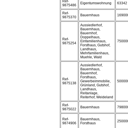
Ref-
Eigentumswohnung
63342
9875486
Ref-
Bauernhaus
16900
9875370
Aussiedlerhof,
Bauernhaus,
Bauernhof,
Doppelhaus,
Ref-
Einfamilienhaus,
75000
9875254
Forsthaus, Gutshof,
Landhaus,
Mehrfamilienhaus,
Muehle, Wald
Aussiedlerhof,
Bauernhaus,
Bauernhof,
Forsthaus,
Ref-
Gewerbeimmobilie,
50000
9875138
Grünland, Gutshof,
Landhaus,
Reitanlage,
Reiterhof, Weideland
Ref-
Bauernhaus
79800
9875022
Ref-
Bauernhaus,
25000
9874906
Forsthaus