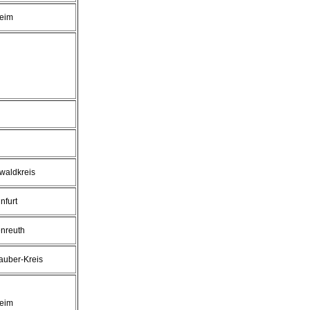
eim
waldkreis
nfurt
enreuth
auber-Kreis
eim