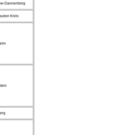
ow-Dannenberg
auber-Kreis
eim
tein
erg