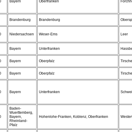
0
Bayern
Oberfranken
Forchh
Brandenburg
Brandenburg
Obersp
0
Niedersachsen
Weser-Ems
Leer
Bayern
Unterfranken
Hassb
0
Bayern
Oberpfalz
Tirsch
0
Bayern
Oberpfalz
Tirsch
0
Bayern
Unterfranken
Schwei
Baden-
Wuerttemberg,
0
Bayern,
Hohenlohe-Franken, Koblenz, Oberfranken
Wester
Rheinland-
Pfalz