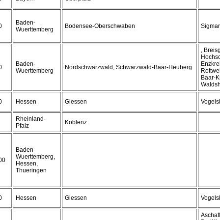
Baden-
0
Bodensee-Oberschwaben
Sigmar
Wuerttemberg
, Breis
Hochsc
Baden-
Enzkrei
0
Nordschwarzwald, Schwarzwald-Baar-Heuberg
Wuerttemberg
Rottwe
Baar-Kr
Waldsh
0
Hessen
Giessen
Vogels
Rheinland-
Koblenz
Pfalz
Baden-
Wuerttemberg,
00
Hessen,
Thueringen
0
Hessen
Giessen
Vogels
Aschaf