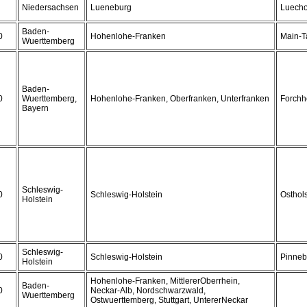
Niedersachsen
Lueneburg
Luech
Baden-
0
Hohenlohe-Franken
Main-T
Wuerttemberg
Baden-
0
Wuerttemberg,
Hohenlohe-Franken, Oberfranken, Unterfranken
Forchh
Bayern
Schleswig-
0
Schleswig-Holstein
Osthols
Holstein
Schleswig-
0
Schleswig-Holstein
Pinneb
Holstein
Hohenlohe-Franken, MittlererOberrhein,
Baden-
0
Neckar-Alb, Nordschwarzwald,
Wuerttemberg
Ostwuerttemberg, Stuttgart, UntererNeckar