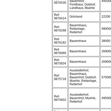
Bauernhof,
49500
9876530
Forsthaus, Gutshof,
Landhaus, Muehle
Ref-
Grünland
22200
9876414
Bauernhaus,
Ref-
Reitanlage,
99000
9876298
Reiterhof
Ref-
Bauernhaus
38000
9876182
Ref-
Bauernhaus
26900
9876066
Ref-
Bauernhaus
26900
9875834
Aussiedlerhof,
Bauernhaus,
Ref-
Bauernhof, Gutshof,
57500
9875718
Muehle, Reitanlage,
Reiterhof
Aussiedlerhof,
Ref-
Bauernhof, Muehle,
49500
9875602
Reiterhof