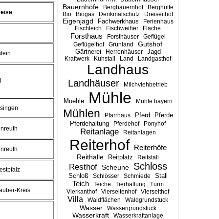
Bauernhöfe
Bergbauernhof
Berghütte
eise
Bio
Biogas
Denkmalschutz
Dreiseithof
Eigenjagd
Fachwerkhaus
Ferienhaus
Fischteich
Fischweiher
Fläche
Forsthaus
Forsthäuser
Geflügel
Gutshof
Geflügelhof
Grünland
Gärtnerei
Jagd
Herrenhäuser
tein
Kraftwerk
Kuhstall
Land
Landgasthof
Landhaus
l
Landhäuser
Milchviehbetrieb
Mühle
Muehle
Mühle bayern
singen
Mühlen
Pferd
Pferde
Pfarrhaus
Pferdehaltung
Pferdehof
Ponyhof
enreuth
Reitanlage
Reitanlagen
Reiterhof
Reiterhöfe
enreuth
Reithalle
Reitplatz
Reitstall
Schloss
Resthof
Scheune
stpfalz
Stall
Schloß
Schlösser
Schmiede
Teich
Teiche
Tierhaltung
Turm
auber-Kreis
Vierkanthof
Vierseitenhof
Vierseithof
Villa
Waldflächen
Waldgrundstück
Wasser
Wassergrundstück
Wasserkraft
Wasserkraftanlage