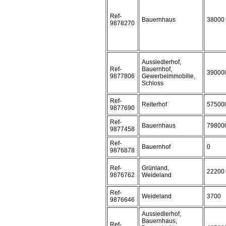
Ref-
Bauernhaus
38000
9878270
Aussiedlerhof,
Ref-
Bauernhof,
39000
9877806
Gewerbeimmobilie,
Schloss
Ref-
Reiterhof
57500
9877690
Ref-
Bauernhaus
79800
9877458
Ref-
Bauernhof
0
9876878
Ref-
Grünland,
22200
9876762
Weideland
Ref-
Weideland
3700
9876646
Aussiedlerhof,
Bauernhaus,
Ref-