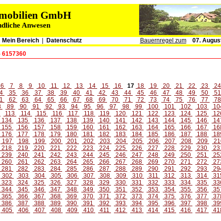
immobilien GmbH
ndliche Anwesen
|
Mein Bereich
|
Datenschutz
Bauernregel zum
07. Augus
- 6157360
6
7
8
9
10
11
12
13
14
15
16
17
18
19
20
21
22
23
2
4
35
36
37
38
39
40
41
42
43
44
45
46
47
48
49
50
5
1
62
63
64
65
66
67
68
69
70
71
72
73
74
75
76
77
7
8
89
90
91
92
93
94
95
96
97
98
99
100
101
102
103
10
2
113
114
115
116
117
118
119
120
121
122
123
124
125
12
134
135
136
137
138
139
140
141
142
143
144
145
146
14
155
156
157
158
159
160
161
162
163
164
165
166
167
16
176
177
178
179
180
181
182
183
184
185
186
187
188
18
197
198
199
200
201
202
203
204
205
206
207
208
209
21
218
219
220
221
222
223
224
225
226
227
228
229
230
23
239
240
241
242
243
244
245
246
247
248
249
250
251
25
260
261
262
263
264
265
266
267
268
269
270
271
272
27
281
282
283
284
285
286
287
288
289
290
291
292
293
29
302
303
304
305
306
307
308
309
310
311
312
313
314
31
323
324
325
326
327
328
329
330
331
332
333
334
335
33
344
345
346
347
348
349
350
351
352
353
354
355
356
35
365
366
367
368
369
370
371
372
373
374
375
376
377
37
386
387
388
389
390
391
392
393
394
395
396
397
398
39
405
406
407
408
409
410
411
412
413
414
415
416
417
41