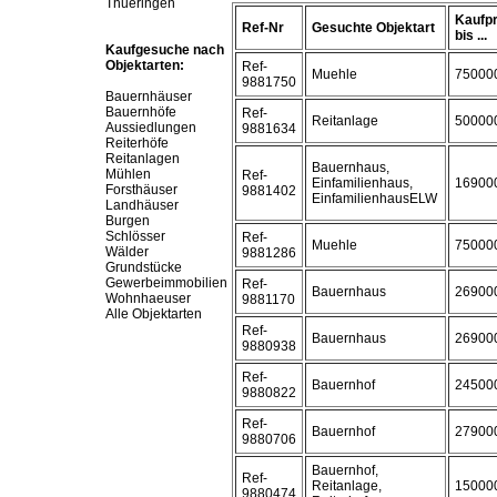
Thueringen
Kaufpr
Ref-Nr
Gesuchte Objektart
bis ...
Kaufgesuche nach
Objektarten:
Ref-
Muehle
75000
9881750
Bauernhäuser
Bauernhöfe
Ref-
Reitanlage
50000
Aussiedlungen
9881634
Reiterhöfe
Reitanlagen
Bauernhaus,
Mühlen
Ref-
Einfamilienhaus,
16900
Forsthäuser
9881402
EinfamilienhausELW
Landhäuser
Burgen
Schlösser
Ref-
Muehle
75000
Wälder
9881286
Grundstücke
Gewerbeimmobilien
Ref-
Bauernhaus
26900
Wohnhaeuser
9881170
Alle Objektarten
Ref-
Bauernhaus
26900
9880938
Ref-
Bauernhof
24500
9880822
Ref-
Bauernhof
27900
9880706
Bauernhof,
Ref-
Reitanlage,
15000
9880474