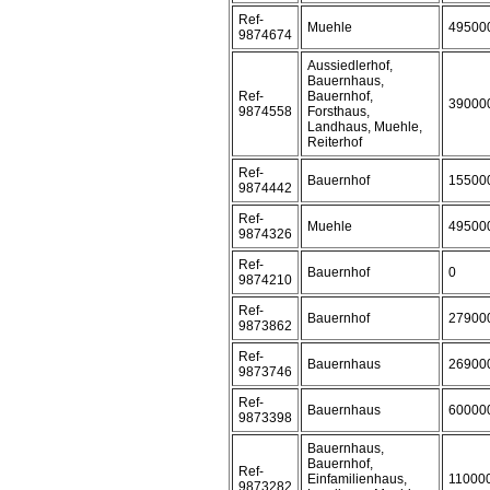
Ref-
Muehle
49500
9874674
Aussiedlerhof,
Bauernhaus,
Ref-
Bauernhof,
39000
9874558
Forsthaus,
Landhaus, Muehle,
Reiterhof
Ref-
Bauernhof
15500
9874442
Ref-
Muehle
49500
9874326
Ref-
Bauernhof
0
9874210
Ref-
Bauernhof
27900
9873862
Ref-
Bauernhaus
26900
9873746
Ref-
Bauernhaus
60000
9873398
Bauernhaus,
Bauernhof,
Ref-
Einfamilienhaus,
11000
9873282