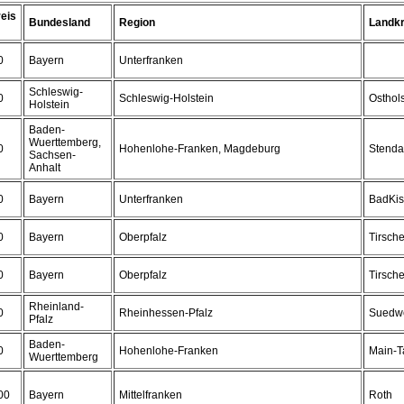
eis
Bundesland
Region
Landkr
0
Bayern
Unterfranken
Schleswig-
0
Schleswig-Holstein
Osthols
Holstein
Baden-
Wuerttemberg,
0
Hohenlohe-Franken, Magdeburg
Stenda
Sachsen-
Anhalt
0
Bayern
Unterfranken
BadKis
0
Bayern
Oberpfalz
Tirsch
0
Bayern
Oberpfalz
Tirsch
Rheinland-
0
Rheinhessen-Pfalz
Suedwe
Pfalz
Baden-
0
Hohenlohe-Franken
Main-T
Wuerttemberg
00
Bayern
Mittelfranken
Roth