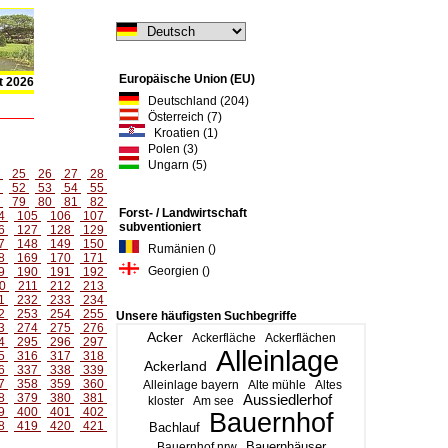
Europäische Union (EU)
t 2026
Deutschland (204)
Österreich (7)
Kroatien (1)
Polen (3)
Ungarn (5)
4
25
26
27
28
1
52
53
54
55
8
79
80
81
82
Forst- / Landwirtschaft
4
105
106
107
subventioniert
6
127
128
129
7
148
149
150
Rumänien ()
8
169
170
171
Georgien ()
9
190
191
192
0
211
212
213
1
232
233
234
2
253
254
255
Unsere häufigsten Suchbegriffe
3
274
275
276
Acker
Ackerfläche
Ackerflächen
4
295
296
297
Alleinlage
5
316
317
318
Ackerland
6
337
338
339
7
358
359
360
Alleinlage bayern
Alte mühle
Altes
8
379
380
381
Aussiedlerhof
kloster
Am see
9
400
401
402
Bauernhof
8
419
420
421
Bachlauf
Bauernhäuser
Bauernhof nrw