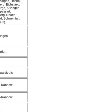
singen, Dachau,
rg, Eichstaett,
rge, Kitzingen,
pessart,
berg, Rhoen-
d, Schweinfurt,
burg
ingen
nfurt
waldkreis
r-Randow
r-Randow