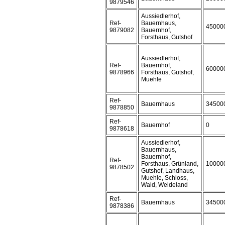
9879546
Aussiedlerhof,
Ref-
Bauernhaus,
45000
9879082
Bauernhof,
Forsthaus, Gutshof
Aussiedlerhof,
Ref-
Bauernhof,
60000
9878966
Forsthaus, Gutshof,
Muehle
Ref-
Bauernhaus
34500
9878850
Ref-
Bauernhof
0
9878618
Aussiedlerhof,
Bauernhaus,
Bauernhof,
Ref-
Forsthaus, Grünland,
10000
9878502
Gutshof, Landhaus,
Muehle, Schloss,
Wald, Weideland
Ref-
Bauernhaus
34500
9878386