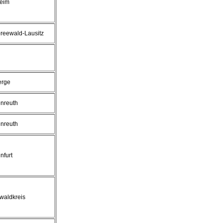
eim
reewald-Lausitz
erge
enreuth
enreuth
nfurt
waldkreis