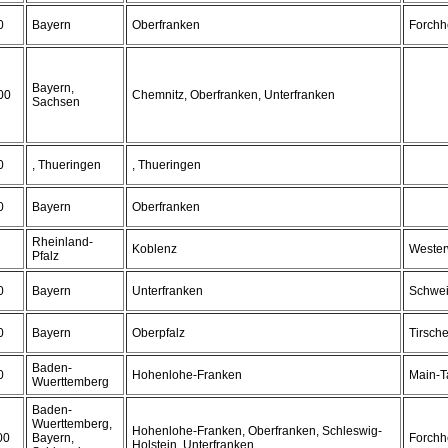
0
Bayern
Oberfranken
Forchh
Bayern,
00
Chemnitz, Oberfranken, Unterfranken
Sachsen
0
, Thueringen
, Thueringen
0
Bayern
Oberfranken
Rheinland-
Koblenz
Wester
Pfalz
0
Bayern
Unterfranken
Schwei
0
Bayern
Oberpfalz
Tirsch
Baden-
0
Hohenlohe-Franken
Main-T
Wuerttemberg
Baden-
Wuerttemberg,
Hohenlohe-Franken, Oberfranken, Schleswig-
00
Bayern,
Forchh
Holstein, Unterfranken