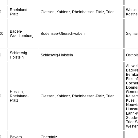
Rheinland-
Wester
0
Giessen, Koblenz, Rheinhessen-Pfalz, Trier
Pfalz
Kosthe
Baden-
00
Bodensee-Oberschwaben
Sigmar
Wuerttemberg
Schleswig-
0
Schleswig-Holstein
Osthols
Holstein
Ahrwei
BadKre
Bernkas
Birkenf
Cochem
Donner
Hessen,
Germer
0
Rheinland-
Giessen, Koblenz, Rheinhessen-Pfalz, Trier
Kaisers
Pfalz
Kusel,
Neuwie
Hunsru
Lahn-K
Suedwes
Trier-S
Wester
0
Bayern
Oberpfalz