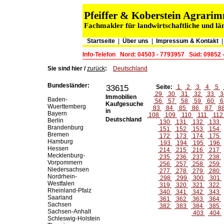
Pfeiffer & Koberstein Agrar
Fachmakler für landwirtschaftliche und lä
Startseite
|
Über uns
|
Impressum & Kontakt
Info-Telefon
Nord: 04503 - 7793957
Süd: 09852 
Sie sind hier /
zurück
:
Deutschland
Bundesländer:
33615
Seite:
1
2
3
4
5
29
30
31
32
33
3
Immobilien
Baden-
56
57
58
59
60
6
Kaufgesuche
Wuerttemberg
83
84
85
86
87
8
in
Bayern
108
109
110
111
11
Deutschland
Berlin
130
131
132
133
Brandenburg
151
152
153
154
Bremen
172
173
174
175
Hamburg
193
194
195
196
Hessen
214
215
216
217
Mecklenburg-
235
236
237
238
Vorpommern
256
257
258
259
Niedersachsen
277
278
279
280
Nordrhein-
298
299
300
301
Westfalen
319
320
321
322
Rheinland-Pfalz
340
341
342
343
Saarland
361
362
363
364
Sachsen
382
383
384
385
Sachsen-Anhalt
403
404
Schleswig-Holstein