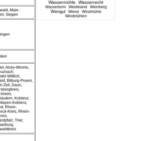
Wassermühle
Wasserrecht
Wasserturm
Weideland
Weinberg
wald, Main-
Weingut
Wiese
Windmühle
im, Siegen
Windmühlen
ingen
tein
ler, Alzey-Worms,
uznach,
tel-Wittlich,
eld, Bitburg-Pruem,
-Zell, Daun,
sbergkreis,
sheim,
lautern, Koblenz,
 Mayen-Koblenz,
d, Rhein-
eck-Kreis, Rhein-
reis,
tpfalz, Trier,
aarburg,
waldkreis