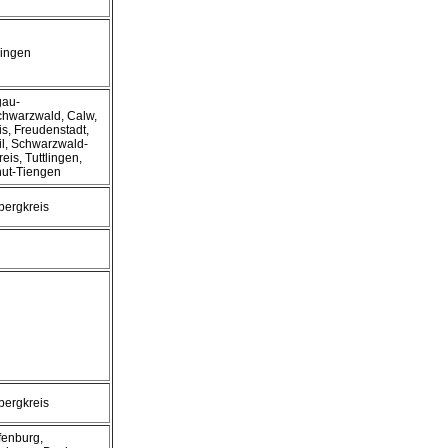
ingen
gau-
hwarzwald, Calw,
s, Freudenstadt,
il, Schwarzwald-
eis, Tuttlingen,
ut-Tiengen
bergkreis
bergkreis
fenburg,