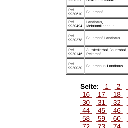
9920726
Gewerbeimmobilie
Ref-
Bauernhof
9920610
Ref-
Landhaus,
9920494
Mehrfamilienhaus
Ref-
Bauernhof, Landhaus
9920378
Ref-
Aussiedlerhof, Bauernhof,
9920146
Reiterhof
Ref-
Bauernhaus, Landhaus
9920030
Seite:
1
2
16
17
18
30
31
32
44
45
46
58
59
60
72
73
74