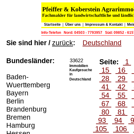
Pfeiffer & Koberstein Agrarimm
Fachmakler für landwirtschaftliche und ländli
Startseite
|
Über uns
|
Impressum & Kontakt
|
Mei
Info-Telefon
Nord: 04503 - 7793957
Süd: 09852 - 61
Sie sind hier /
zurück
:
Deutschland
Bundesländer:
33622
Seite:
1
Immobilien
15
16
Kaufgesuche
in
Baden-
28
29
Deutschland
Wuerttemberg
41
42
Bayern
54
55
Berlin
67
68
Brandenburg
80
81
Bremen
93
94
Hamburg
105
106
Hessen