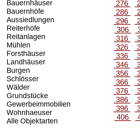
Bauernhäuser
276
Bauernhöfe
286
Aussiedlungen
296
Reiterhöfe
306
Reitanlagen
316
Mühlen
326
Forsthäuser
336
Landhäuser
346
Burgen
356
Schlösser
366
Wälder
376
Grundstücke
386
Gewerbeimmobilien
396
Wohnhaeuser
406
Alle Objektarten