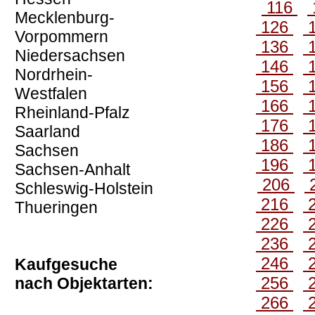
116
Mecklenburg-
126
Vorpommern
136
Niedersachsen
146
Nordrhein-
156
Westfalen
166
Rheinland-Pfalz
176
Saarland
186
Sachsen
196
Sachsen-Anhalt
206
Schleswig-Holstein
216
Thueringen
226
236
246
Kaufgesuche
256
nach Objektarten:
266