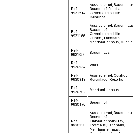
Aussiedlerhof, Bauernhaus
Ref-
Bauernhof, Forsthaus,
9931514
Gewerbeimmobilie,
Reiterhof
Aussiedlerhof, Bauernhaus
Bauernhof,
Ref-
Gewerbeimmobilie,
9931166
Gutshof, Landhaus,
Mehrfamilienhaus, Muehle
Ref-
Bauernhaus
9931050
Ref-
Wald
9930934
Ref-
Aussiedlerhof, Gutshof,
9930818
Reitanlage, Reiterhof
Ref-
Mehrfamilienhaus
9930702
Ref-
Bauernhof
9930470
Aussiedlerhof, Bauernhaus
Bauernhof,
Ref-
EinfamilienhausELW,
9930238
Forsthaus, Landhaus,
Mehrfamilienhaus,