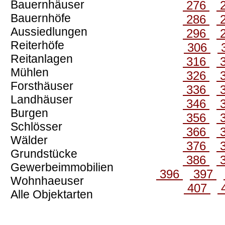
Bauernhäuser
276
Bauernhöfe
286
Aussiedlungen
296
Reiterhöfe
306
Reitanlagen
316
Mühlen
326
Forsthäuser
336
Landhäuser
346
Burgen
356
Schlösser
366
Wälder
376
Grundstücke
386
Gewerbeimmobilien
396
397
Wohnhaeuser
407
Alle Objektarten