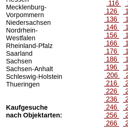
116
Mecklenburg-
126
Vorpommern
136
Niedersachsen
146
Nordrhein-
156
Westfalen
166
Rheinland-Pfalz
176
Saarland
186
Sachsen
196
Sachsen-Anhalt
206
Schleswig-Holstein
216
Thueringen
226
236
246
Kaufgesuche
256
nach Objektarten:
266