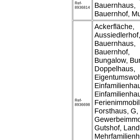
Ref-
Bauernhaus,
8936814
Bauernhof, M
Ackerfläche,
Aussiedlerhof
Bauernhaus,
Bauernhof,
Bungalow, Bur
Doppelhaus,
Eigentumswo
Einfamilienha
Einfamilienh
Ref-
Ferienimmobil
8936698
Forsthaus, G,
Gewerbeimmob
Gutshof, Land
Mehrfamilienh