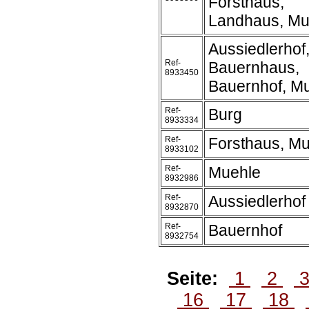
Forsthaus,
Landhaus, Mu
Aussiedlerhof
Ref-
Bauernhaus,
8933450
Bauernhof, M
Ref-
Burg
8933334
Ref-
Forsthaus, M
8933102
Ref-
Muehle
8932986
Ref-
Aussiedlerhof
8932870
Ref-
Bauernhof
8932754
Seite:
1
2
16
17
18