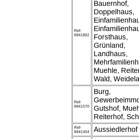
Bauernhof,
Doppelhaus,
Einfamilienha
Einfamilienh
Ref-
8941802
Forsthaus,
Grünland,
Landhaus,
Mehrfamilienh
Muehle, Reite
Wald, Weidel
Burg,
Gewerbeimmob
Ref-
8941570
Gutshof, Mueh
Reiterhof, Sc
Ref-
Aussiedlerhof
8941454