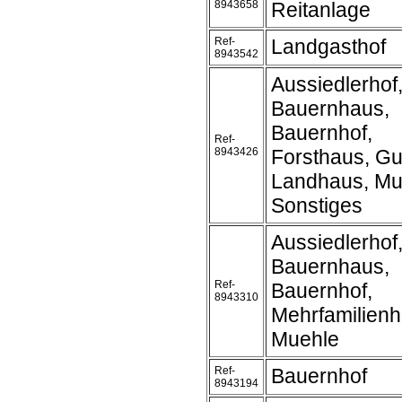
8943658
Reitanlage
Ref-
Landgasthof
8943542
Aussiedlerhof
Bauernhaus,
Bauernhof,
Ref-
8943426
Forsthaus, Gu
Landhaus, Mu
Sonstiges
Aussiedlerhof
Bauernhaus,
Ref-
Bauernhof,
8943310
Mehrfamilienh
Muehle
Ref-
Bauernhof
8943194