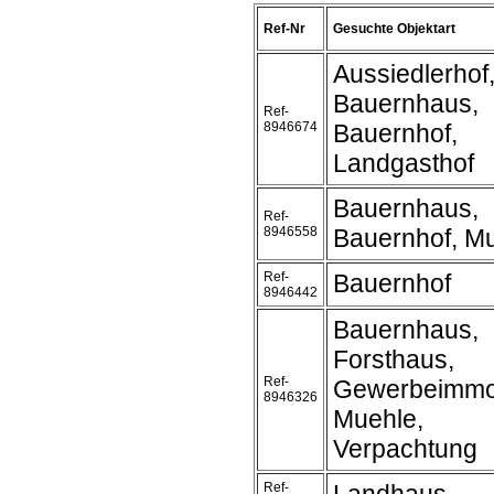
Ref-Nr
Gesuchte Objektart
Aussiedlerhof
Bauernhaus,
Ref-
8946674
Bauernhof,
Landgasthof
Bauernhaus,
Ref-
8946558
Bauernhof, M
Ref-
Bauernhof
8946442
Bauernhaus,
Forsthaus,
Ref-
Gewerbeimmob
8946326
Muehle,
Verpachtung
Ref-