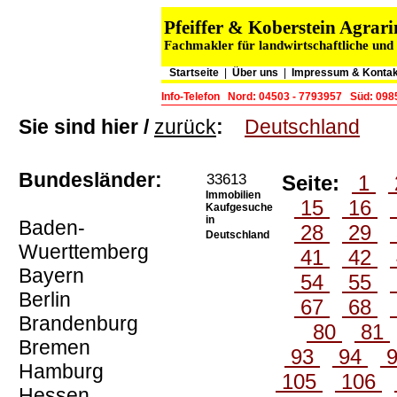
Pfeiffer & Koberstein Agra
Fachmakler für landwirtschaftliche und
Startseite
|
Über uns
|
Impressum & Kontak
Info-Telefon
Nord: 04503 - 7793957
Süd: 098
Sie sind hier /
zurück
:
Deutschland
Bundesländer:
33613
Seite:
1
Immobilien
15
16
Kaufgesuche
in
Baden-
28
29
Deutschland
Wuerttemberg
41
42
Bayern
54
55
Berlin
67
68
Brandenburg
80
81
Bremen
93
94
Hamburg
105
106
Hessen