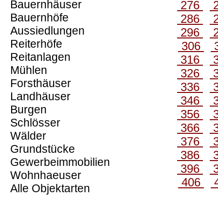
Bauernhäuser
276
Bauernhöfe
286
Aussiedlungen
296
Reiterhöfe
306
Reitanlagen
316
Mühlen
326
Forsthäuser
336
Landhäuser
346
Burgen
356
Schlösser
366
Wälder
376
Grundstücke
386
Gewerbeimmobilien
396
Wohnhaeuser
406
Alle Objektarten